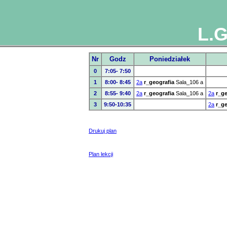
L.G
Nr
Godz
Poniedziałek
0
7:05- 7:50
1
8:00- 8:45
2a
r_geografia
Sala_106 a
2
8:55- 9:40
2a
r_geografia
Sala_106 a
2a
r_ge
3
9:50-10:35
2a
r_ge
Drukuj plan
Plan lekcji