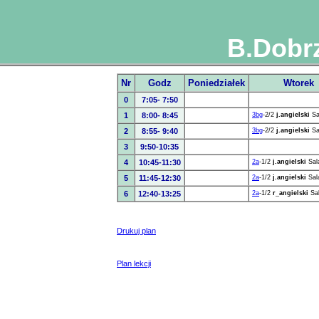
B.Dobr
Nr
Godz
Poniedziałek
Wtorek
0
7:05- 7:50
1
8:00- 8:45
3bg
-2/2
j.angielski
Sa
2
8:55- 9:40
3bg
-2/2
j.angielski
Sa
3
9:50-10:35
4
10:45-11:30
2a
-1/2
j.angielski
Sal
5
11:45-12:30
2a
-1/2
j.angielski
Sal
6
12:40-13:25
2a
-1/2
r_angielski
Sa
Drukuj plan
Plan lekcji