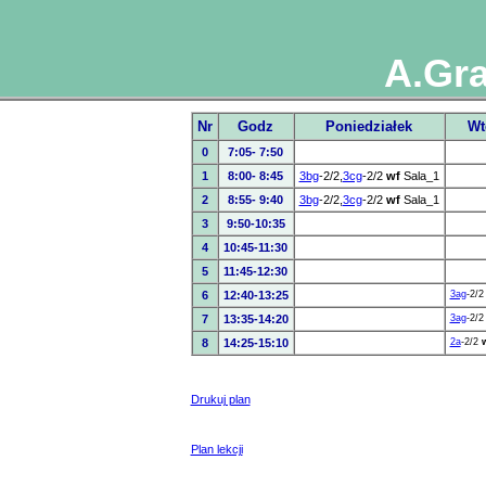
A.Gra
Nr
Godz
Poniedziałek
Wt
0
7:05- 7:50
1
8:00- 8:45
3bg
-2/2,
3cg
-2/2
wf
Sala_1
2
8:55- 9:40
3bg
-2/2,
3cg
-2/2
wf
Sala_1
3
9:50-10:35
4
10:45-11:30
5
11:45-12:30
6
12:40-13:25
3ag
-2/
7
13:35-14:20
3ag
-2/
8
14:25-15:10
2a
-2/2
Drukuj plan
Plan lekcji