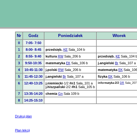
Nr
Godz
Poniedziałek
Wtorek
0
7:05- 7:50
1
8:00- 8:45
przedsięb.
KE
Sala_104 b
2
8:55- 9:40
kultura
RW
Sala_206 b
przedsięb.
KE
Sala_104 
3
9:50-10:35
matematyka
EK
Sala_106 b
j.angielski
Br
Sala_107 a
4
10:45-11:30
j.polski
RW
Sala_206 b
matematyka
EK
Sala_106
5
11:45-12:30
j.angielski
Br
Sala_107 a
fizyka
EK
Sala_106 b
6
12:40-13:25
j.niemiecki
-1/2
#n1
Sala_101 a
informatyka-2/2
DR
Sala_207
j.hiszpański
-2/2
#h1
Sala_105 b
7
13:35-14:20
chemia
Gn
Sala 109 b
8
14:25-15:10
Drukuj plan
Plan lekcji