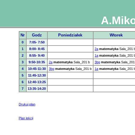
A.Miko
Nr
Godz
Poniedziałek
Wtorek
0
7:05- 7:50
1
8:00- 8:45
2a
matematyka
Sala_201 
2
8:55- 9:40
1a
matematyka
Sala_201 
3
9:50-10:35
2a
matematyka
Sala_201 b
3bg
matematyka
Sala_201
4
10:45-11:30
3bg
matematyka
Sala_201 b
1a
matematyka
Sala_201 
5
11:45-12:30
6
12:40-13:25
7
13:35-14:20
Drukuj plan
Plan lekcji