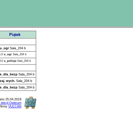
Piątek
u_ogr
Sala_204 b
1/2
u_ogr
Sala_204 b
2/2
u_policja
Sala_204 b
e_dla_bezp
Sala_204 b
zaj. wych.
Sala_204 b
e_dla_bezp
Sala_204 b
no 25.04.2019
 lekcji Optivum
firmy
VULCAN