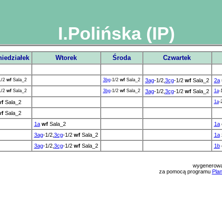
I.Polińska (IP)
iedziałek
Wtorek
Środa
Czwartek
1/2
wf
Sala_2
3bg
-1/2
wf
Sala_2
3ag
-1/2,
3cg
-1/2
wf
Sala_2
2a
1/2
wf
Sala_2
3bg
-1/2
wf
Sala_2
3ag
-1/2,
3cg
-1/2
wf
Sala_2
1a
-
f
Sala_2
1a
-
f
Sala_2
1a
wf
Sala_2
1a
3ag
-1/2,
3cg
-1/2
wf
Sala_2
1a
3ag
-1/2,
3cg
-1/2
wf
Sala_2
1b
wygenerowa
za pomocą programu
Plan