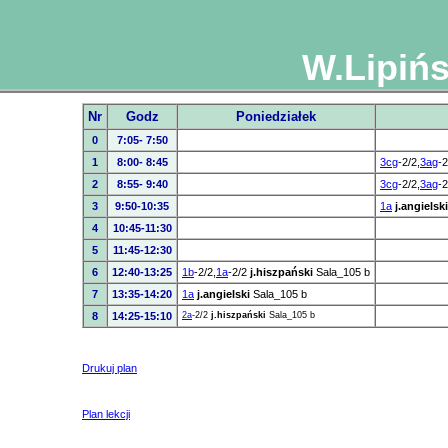
W.Lipińs
Nr
Godz
Poniedziałek
0
7:05- 7:50
1
8:00- 8:45
3cg
-2/2,
3ag
-
2
8:55- 9:40
3cg
-2/2,
3ag
-
3
9:50-10:35
1a
j.angielski
4
10:45-11:30
5
11:45-12:30
6
12:40-13:25
1b
-2/2,
1a
-2/2
j.hiszpański
Sala_105 b
7
13:35-14:20
1a
j.angielski
Sala_105 b
8
14:25-15:10
2a
-2/2
j.hiszpański
Sala_105 b
Drukuj plan
Plan lekcji