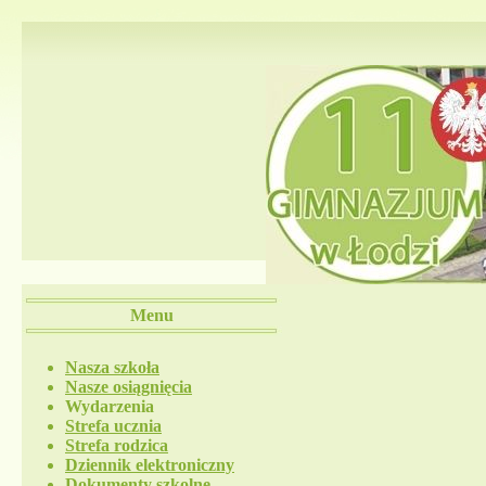
Menu
Nasza szkoła
Nasze osiągnięcia
Wydarzenia
Strefa ucznia
Strefa rodzica
Dziennik elektroniczny
Dokumenty szkolne